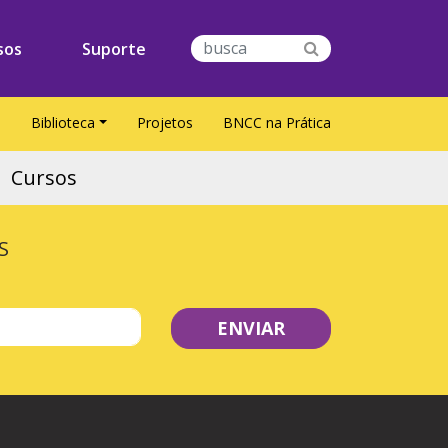
sos
Suporte
S
Biblioteca
Projetos
BNCC na Prática
Cursos
S