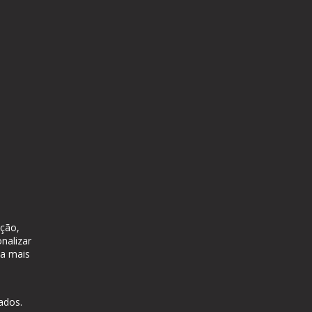
ação,
nalizar
ba mais
ados.