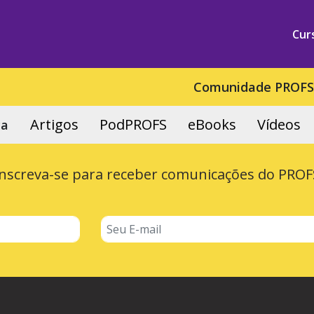
Cur
Comunidade PROF
Artigos
PodPROFS
eBooks
Vídeos
ca
Inscreva-se para receber comunicações do PROF