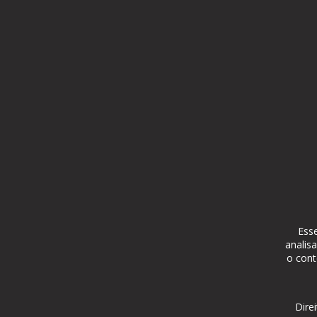
Esse
analis
o cont
Dire