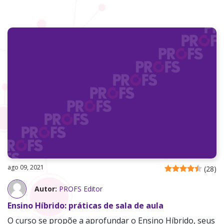
ago 09, 2021
(
28
)
Autor:
PROFS Editor
Ensino Híbrido: práticas de sala de aula
O curso se propõe a aprofundar o Ensino Híbrido, seus