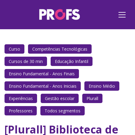
Curso
Competências Tecnológicas
Cursos de 30 min
Educação Infantil
Ensino Fundamental - Anos Finais
Ensino Fundamental - Anos Iniciais
Ensino Médio
Experiências
Gestão escolar
Plurall
Professores
Todos segmentos
[Plurall] Biblioteca de