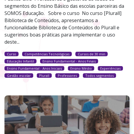
segmentos do Ensino Básico das escolas parceiras da
SOMOS Educação. Sobre o curso No curso [Plurall]
Biblioteca de Conteúdos, apresentamos a
funcionalidade Biblioteca de Conteúdos do Plurall e
sugerimos boas práticas para implementar o uso
deste...
Curso
Competências Tecnológicas
Cursos de 30 min
Educação Infantil
Ensino Fundamental - Anos Finais
Ensino Fundamental - Anos Iniciais
Ensino Médio
Experiências
Gestão escolar
Plurall
Professores
Todos segmentos