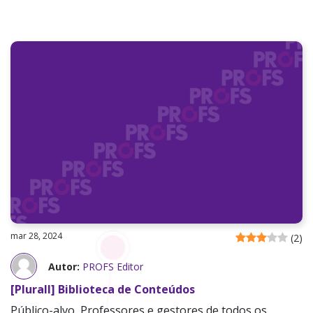
mar 28, 2024
(
2
)
Autor:
PROFS Editor
[Plurall] Biblioteca de Conteúdos
Público-alvo Professores e gestores de todos os