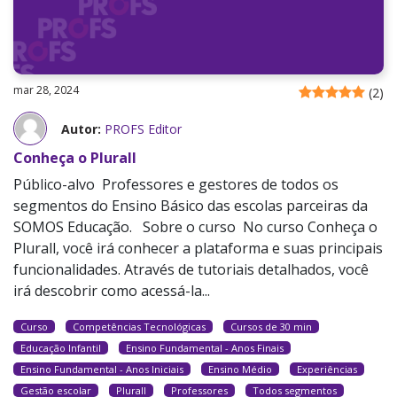
mar 28, 2024
(
2
)
Autor:
PROFS Editor
Conheça o Plurall
Público-alvo Professores e gestores de todos os
segmentos do Ensino Básico das escolas parceiras da
SOMOS Educação. Sobre o curso No curso Conheça o
Plurall, você irá conhecer a plataforma e suas principais
funcionalidades. Através de tutoriais detalhados, você
irá descobrir como acessá-la...
Curso
Competências Tecnológicas
Cursos de 30 min
Educação Infantil
Ensino Fundamental - Anos Finais
Ensino Fundamental - Anos Iniciais
Ensino Médio
Experiências
Gestão escolar
Plurall
Professores
Todos segmentos