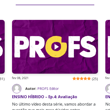
fev 08, 2021
fev
31
)
(
25
)
Autor:
PROFS Editor
ENSINO HÍBRIDO – Ep.4: Avaliação
EN
No último vídeo desta série, vamos abordar a
No
questão que mais gera dúvidas entre
ca