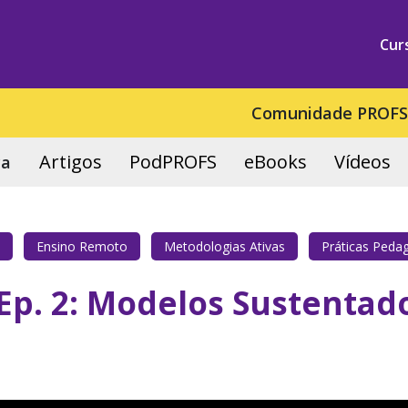
Cur
Comunidade PROF
Artigos
PodPROFS
eBooks
Vídeos
ca
Ensino Remoto
Metodologias Ativas
Práticas Peda
Ep. 2: Modelos Sustentad