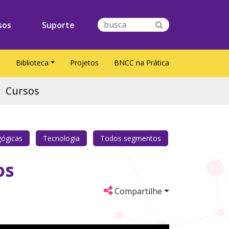
sos
Suporte
S
Biblioteca
Projetos
BNCC na Prática
Cursos
gógicas
Tecnologia
Todos segmentos
os
Compartilhe