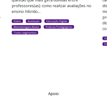
professores(as): como realizar avaliações no
di
ensino híbrido....
mo
-
pr
Vídeo
Avaliação
Educação Digital
di
Metodologias Ativas
Práticas Pedagógicas
co
Todos segmentos
V
P
Apoio