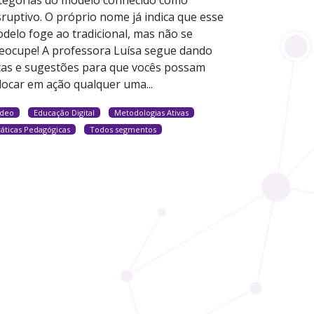
sruptivo. O próprio nome já indica que esse
delo foge ao tradicional, mas não se
eocupe! A professora Luísa segue dando
cas e sugestões para que vocês possam
locar em ação qualquer uma...
ídeo
Educação Digital
Metodologias Ativas
ráticas Pedagógicas
Todos segmentos