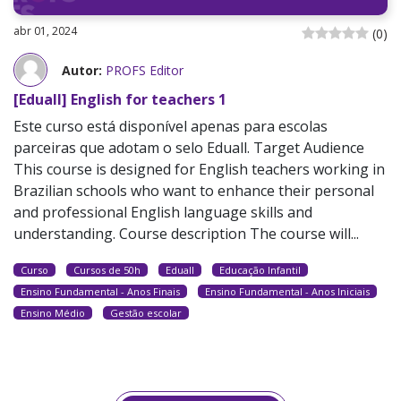
abr 01, 2024
(
0
)
Autor:
PROFS Editor
[Eduall] English for teachers 1
Este curso está disponível apenas para escolas
parceiras que adotam o selo Eduall. Target Audience
This course is designed for English teachers working in
Brazilian schools who want to enhance their personal
and professional English language skills and
understanding. Course description The course will...
Curso
Cursos de 50h
Eduall
Educação Infantil
Ensino Fundamental - Anos Finais
Ensino Fundamental - Anos Iniciais
Ensino Médio
Gestão escolar