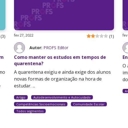
fev 27, 2022
fev
(
3
)
(
1
)
Autor:
PROFS Editor
em
Como manter os estudos em tempos de
En
quarentena?
O 
omo
A quarentena exigiu e ainda exige dos alunos
im
novas formas de organização na hora de
do
e
estudar. ...
Ar
Artigo
Autodesenvolvimento e Autocuidado
Competências Socioemocionais
Comunidade Escolar
Todos segmentos