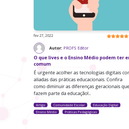
fev 27, 2022
Autor:
PROFS Editor
O que lives e o Ensino Médio podem ter 
comum
É urgente acolher as tecnologias digitais c
aliadas das práticas educacionais. Confira
como diminuir as diferenças geracionais qu
fazem parte da educação!...
Artigo
Comunidade Escolar
Educação Digital
Ensino Médio
Práticas Pedagógicas