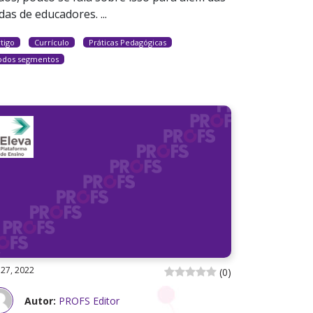
das de educadores. ...
tigo
Currículo
Práticas Pedagógicas
odos segmentos
 27, 2022
(
0
)
Autor:
PROFS Editor