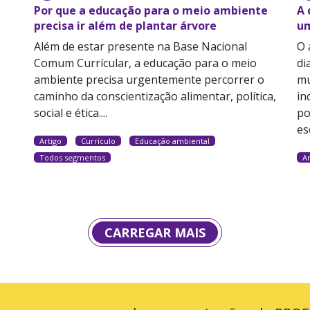
Por que a educação para o meio ambiente
A 
precisa ir além de plantar árvore
um
Além de estar presente na Base Nacional
O 
Comum Currícular, a educação para o meio
di
ambiente precisa urgentemente percorrer o
mu
caminho da conscientização alimentar, política,
in
social e ética....
po
es
Artigo
Currículo
Educação ambiental
Todos segmentos
Ar
CARREGAR MAIS