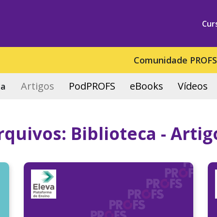
Cur
Comunidade PROF
Artigos
PodPROFS
eBooks
Vídeos
ca
rquivos:
Biblioteca - Artig