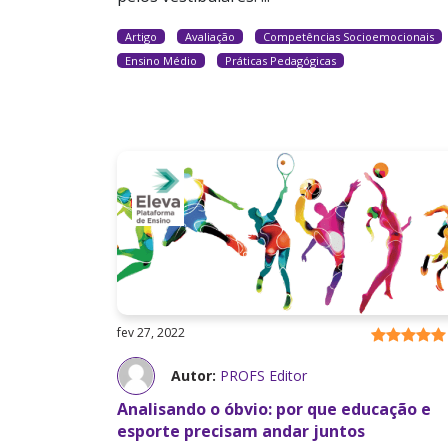
Artigo
Avaliação
Competências Socioemocionais
Ensino Médio
Práticas Pedagógicas
fev 27, 2022
Autor:
PROFS Editor
Analisando o óbvio: por que educação e
esporte precisam andar juntos