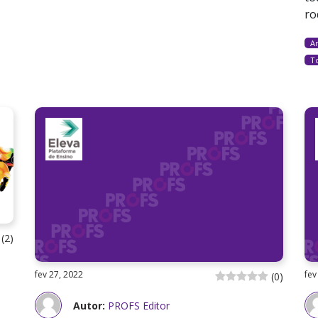
ro
Ar
T
(
2
)
fev 27, 2022
fev
(
0
)
Autor:
PROFS Editor