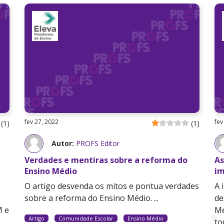
fev 27, 2022
fev
(
1
)
(
1
)
Autor:
PROFS Editor
Verdades e mentiras sobre a reforma do
As
Ensino Médio
im
O artigo desvenda os mitos e pontua verdades
A 
sobre a reforma do Ensino Médio. ...
de
M e
Me
Artigo
Comunidade Escolar
Ensino Médio
to